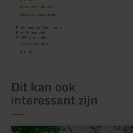
Aankomst plannen
Op kaart weergeven
Bubenheimer Spieleland
Burg Bubenheim
52388 Nörvenich
02421-486400
E-mail
Dit kan ook
interessant zijn
meer
informatie