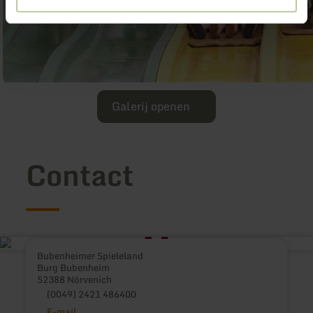
Galerij openen
Contact
Bubenheimer Spieleland
Burg Bubenheim
52388 Nörvenich
(0049) 2421 486400
E-mail