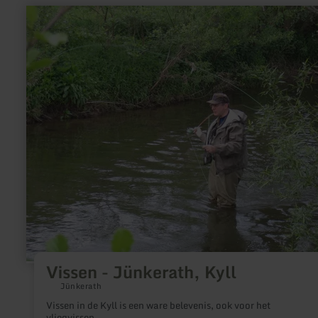
meer
informatie
over:
Vissen
-
Jünkerath,
Kyll
Vissen - Jünkerath, Kyll
Jünkerath
Vissen in de Kyll is een ware belevenis, ook voor het
vliegvissen.