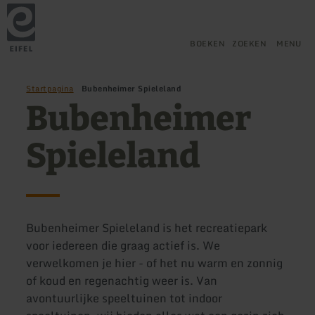
Terug
Ga naar de hoofdinhoud
Ga naar de zoekfunctie
Ga naar de hoofdnavigatie
Ga naar de voettekst
naar
de
startpagina
BOEKEN
ZOEKEN
MENU
Startpagina
Bubenheimer Spieleland
Bubenheimer
Spieleland
Bubenheimer Spieleland is het recreatiepark
voor iedereen die graag actief is. We
verwelkomen je hier - of het nu warm en zonnig
of koud en regenachtig weer is. Van
avontuurlijke speeltuinen tot indoor