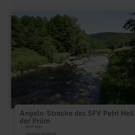
indrukwekkende natuurervaringen.
meer
informatie
over:
Angeln-
Strecke
des
SFV
Petri
Heil
an
der
Prüm
Angeln-Strecke des SFV Petri Heil
der Prüm
Bettingen
Vandaag geopend