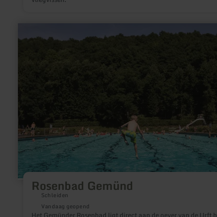
meer
informatie
over:
Rosenbad
Gemünd
Rosenbad Gemünd
Schleiden
Vandaag geopend
Het Gemünder Rosenbad ligt direct aan de oever van de Urft 