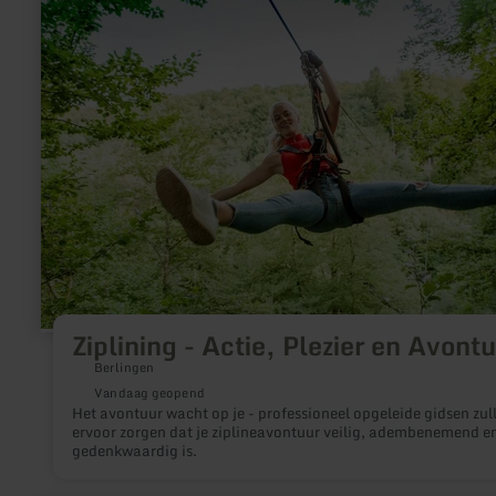
over:
Ziplining
-
Actie,
Plezier
en
Avontuur
Ziplining - Actie, Plezier en Avont
Berlingen
Vandaag geopend
Het avontuur wacht op je - professioneel opgeleide gidsen zul
ervoor zorgen dat je ziplineavontuur veilig, adembenemend e
gedenkwaardig is.