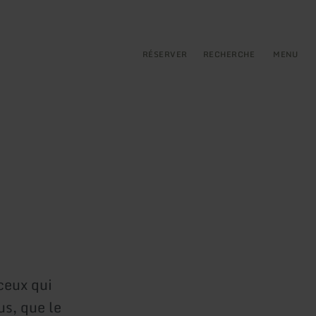
pal
incipale
RÉSERVER
RECHERCHE
MENU
ceux qui
s, que le