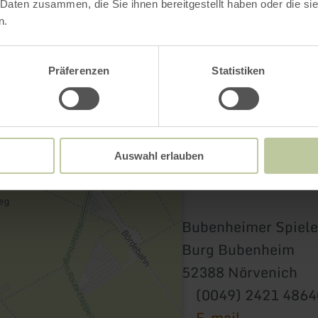
 Daten zusammen, die Sie ihnen bereitgestellt haben oder die s
n.
Contact
Präferenzen
Statistiken
Auswahl erlauben
Bubenheimer Spiele
Burg Bubenheim
52388 Nörvenich
(0049) 2421 486
E-mail