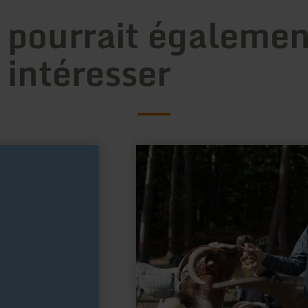
 pourrait égalemen
 intéresser
en
savoir
plus
sur
:
Hochwildpark
Kommern