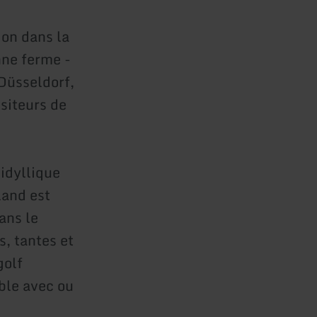
ion dans la
nne ferme -
 Düsseldorf,
siteurs de
 idyllique
land est
ans le
s, tantes et
golf
ble avec ou