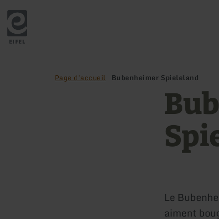
Retour
à
la
page
d'accueil
Page d'accueil
Bubenheimer Spieleland
Bub
Spi
Le Bubenhei
aiment boug