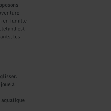
roposons
'aventure
n en famille
eleland est
ants, les
glisser.
 joue à
n aquatique