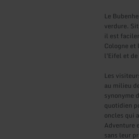
Le Bubenhei
verdure. Si
il est faci
Cologne et 
l'Eifel et d
Les visiteu
au milieu d
synonyme de
quotidien p
oncles qui 
Adventure e
sans leur p