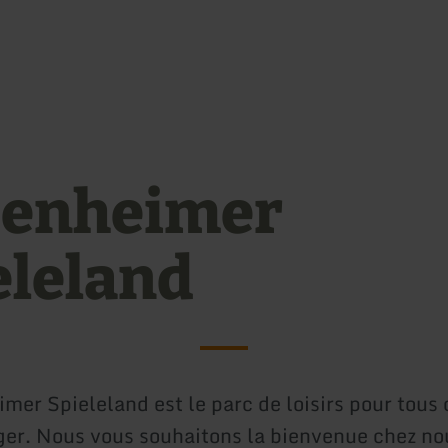
Aller au contenu princi
Aller à la recherche
Aller à la navigation pr
Aller au pied de page
enheimer
eleland
mer Spieleland est le parc de loisirs pour tous 
er. Nous vous souhaitons la bienvenue chez nou