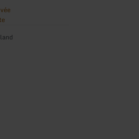
ivée
te
land