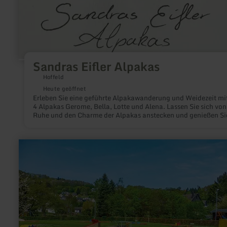
Sandras Eifler Alpakas
Hoffeld
Heute geöffnet
Erleben Sie eine geführte Alpakawanderung und Weidezeit mi
4 Alpakas Gerome, Bella, Lotte und Alena. Lassen Sie sich von
Ruhe und den Charme der Alpakas anstecken und genießen Si
eine entspannende Auszeit inmitten der Natur der Eifel.
mehr
erfahren
zu:
Minigolf
Rurberg