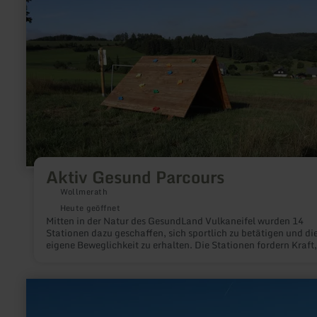
Parcours
Aktiv Gesund Parcours
Wollmerath
Heute geöffnet
Mitten in der Natur des GesundLand Vulkaneifel wurden 14
Stationen dazu geschaffen, sich sportlich zu betätigen und di
eigene Beweglichkeit zu erhalten. Die Stationen fordern Kraft,
Ausdauer und Koordination. Somit bleibt der ganze Körper in
Schwung.
mehr
erfahren
zu: