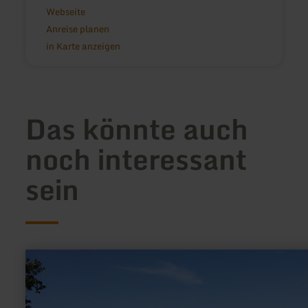
Webseite
Anreise planen
in Karte anzeigen
Das könnte auch
noch interessant
sein
mehr
erfahren
zu:
Aktiv
Gesund