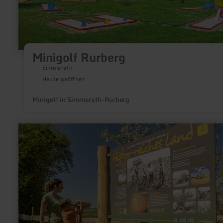
Minigolf Rurberg
Simmerath
Heute geöffnet
Minigolf in Simmerath-Rurberg
mehr
erfahren
zu:
Geschichte
der
Landwirtschaft
-
Erlebnisstation
am
Maifeldradweg