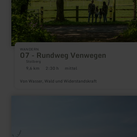
WANDERN
07 - Rundweg Venwegen
Stolberg
9,6 km
2:30 h
mittel
Distanz:
Dauer:
Anforderung:
Von Wasser, Wald und Widerstandskraft
mehr
erfahren
zu:
Rund
um
den
Rursee