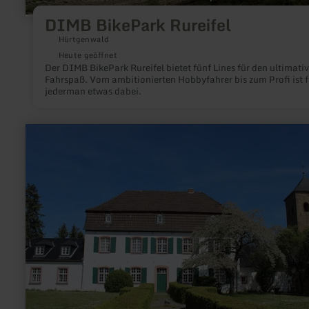
DIMB BikePark Rureifel
Hürtgenwald
Heute geöffnet
Der DIMB BikePark Rureifel bietet fünf Lines für den ultimati
Fahrspaß. Vom ambitionierten Hobbyfahrer bis zum Profi ist f
jederman etwas dabei.
mehr
erfahren
zu:
Auf
den
Spuren
der
Römer