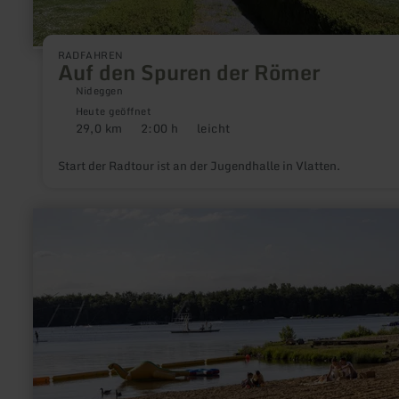
RADFAHREN
Auf den Spuren der Römer
Nideggen
Heute geöffnet
29,0 km
2:00 h
leicht
Distanz:
Dauer:
Anforderung:
Start der Radtour ist an der Jugendhalle in Vlatten.
mehr
erfahren
zu:
Radroute
Dürener
Seenrunde