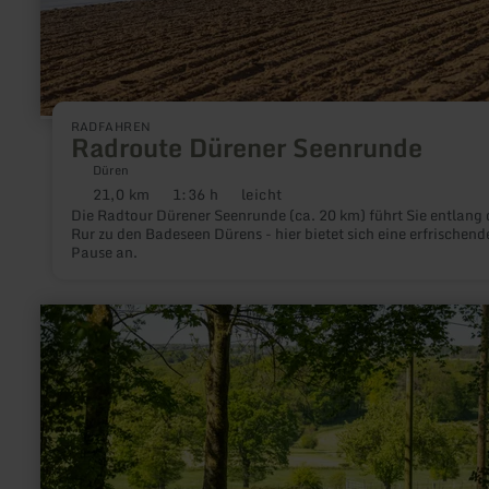
RADFAHREN
Radroute Dürener Seenrunde
Düren
21,0 km
1:36 h
leicht
Distanz:
Dauer:
Anforderung:
Die Radtour Dürener Seenrunde (ca. 20 km) führt Sie entlang 
Rur zu den Badeseen Dürens - hier bietet sich eine erfrischend
Pause an.
mehr
erfahren
zu:
07
-
Rundweg
Venwegen