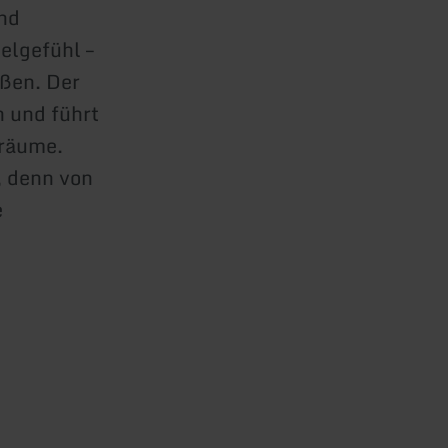
und
elgefühl –
aßen. Der
n und führt
sräume.
, denn von
e