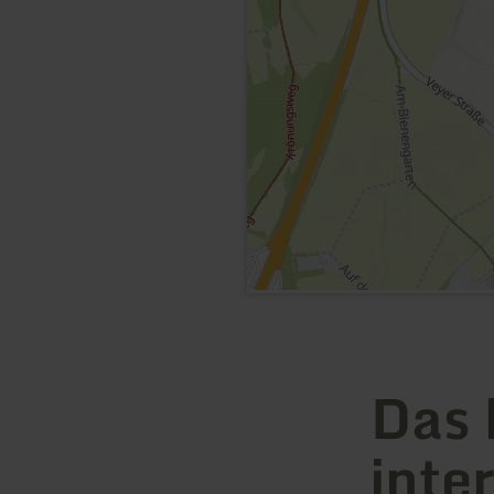
Das 
inte