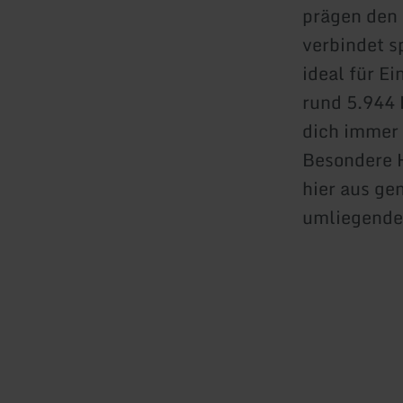
prägen den 
verbindet s
ideal für E
rund 5.944 
dich immer
Besondere H
hier aus ge
umliegende 