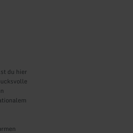
st du hier
rucksvolle
In
ationalem
formen