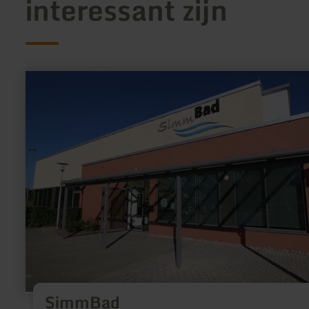
interessant zijn
meer
informatie
over:
SimmBad
SimmBad