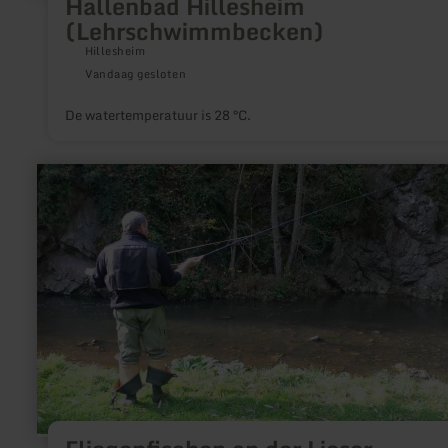
Hallenbad Hillesheim
(Lehrschwimmbecken)
Hillesheim
Vandaag gesloten
De watertemperatuur is 28 °C.
meer
informatie
over:
Fliegenfischen
an
der
Lieser