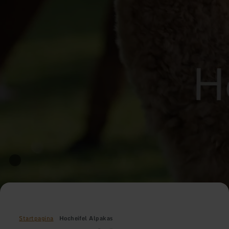
Startpagina
Hocheifel Alpakas