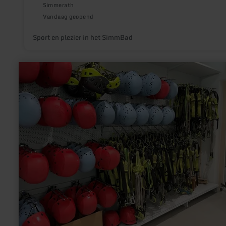
Simmerath
Vandaag geopend
Sport en plezier in het SimmBad
meer
informatie
over:
Verhuurstation
voor
klimmateriaal
voor
de
Burgenklettersteig