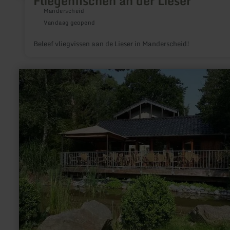
Fliegenfischen an der Lieser
Manderscheid
Vandaag geopend
Beleef vliegvissen aan de Lieser in Manderscheid!
meer
informatie
over:
Visvijver
Barweiler
Mühle