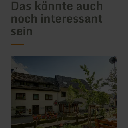
Das könnte auch
noch interessant
sein
mehr
mehr
erfahren
erfah
zu:
zu:
Restaurant
Eisca
im
Calch
Landgasthaus
"Zum
Wiesengrund"