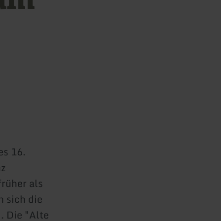
es 16.
nz
rüher als
 sich die
. Die "Alte