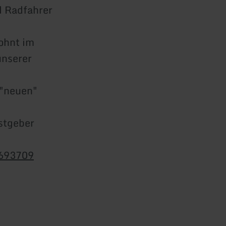
d Radfahrer
ohnt im
unserer
 "neuen"
stgeber
2693709