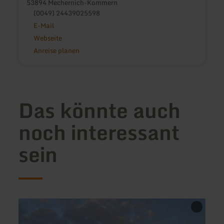
53894 Mechernich-Kommern
(0049) 24439025598
E-Mail
Webseite
Anreise planen
Das könnte auch
noch interessant
sein
mehr
mehr
erfahren
erfah
zu:
zu: