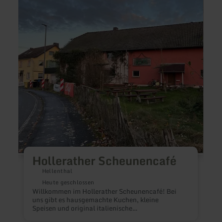
Hollerather
LUC
Scheunencafé
–
il
pollo
italia
Nürbu
Hollerather Scheunencafé
Hellenthal
Heute geschlossen
I
Willkommen im Hollerather Scheunencafé! Bei
B
uns gibt es hausgemachte Kuchen, kleine
B
Speisen und original italienische
i
Kaffeespezialitäten.
P