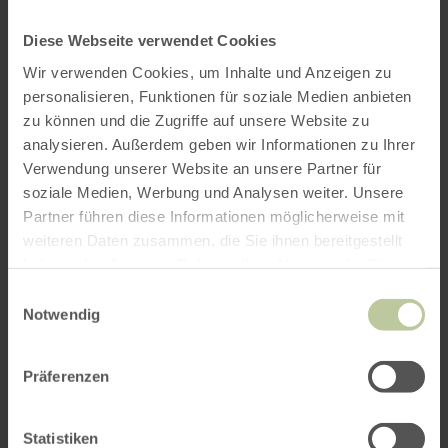
variablen Konzept der neuen Gasträumen
können die optimalen Voraussetzungen für jede
Diese Webseite verwendet Cookies
Veranstaltung geschaffen werden.
Wir verwenden Cookies, um Inhalte und Anzeigen zu
personalisieren, Funktionen für soziale Medien anbieten
Weitere Infos
zu können und die Zugriffe auf unsere Website zu
analysieren. Außerdem geben wir Informationen zu Ihrer
Verwendung unserer Website an unsere Partner für
soziale Medien, Werbung und Analysen weiter. Unsere
Partner führen diese Informationen möglicherweise mit
weiteren Daten zusammen, die Sie ihnen bereitgestellt
Öffnungszeiten
haben oder die sie im Rahmen Ihrer Nutzung der Dienste
gesammelt haben.
Einwilligungsauswahl
Merkmale / Besonderheiten
Notwendig
Kategorien
Präferenzen
Platzangebot
Statistiken