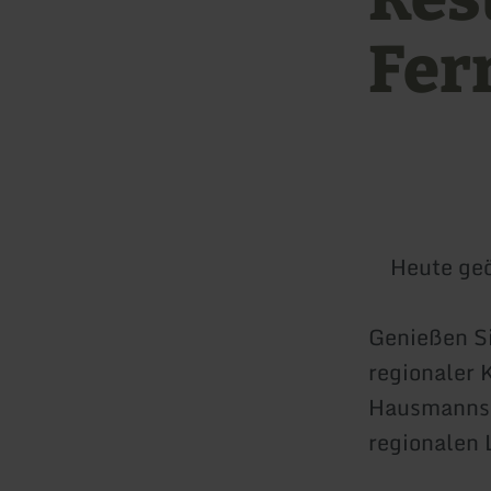
Fer
Heute geö
Genießen Si
regionaler 
Hausmannsk
regionalen 