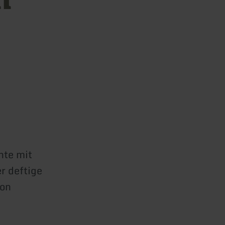
nte mit
r deftige
von