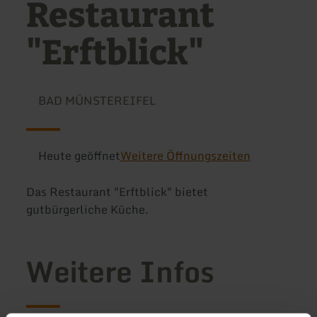
Restaurant
"Erftblick"
BAD MÜNSTEREIFEL
Heute geöffnet
Weitere Öffnungszeiten
Das Restaurant "Erftblick" bietet
gutbürgerliche Küche.
Weitere Infos