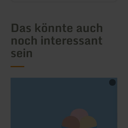
Das könnte auch
noch interessant
sein
mehr
mehr
erfahren
erfah
zu:
zu:
Eiscafé
Gasth
Solo
Zum
Qui
Igel