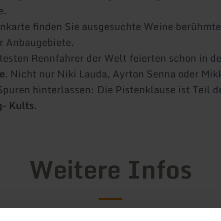
e.
nkarte finden Sie ausgesuchte Weine berühmte
er Anbaugebiete.
esten Rennfahrer der Welt feierten schon in de
e
. Nicht nur Niki Lauda, Ayrton Senna oder Mi
Spuren hinterlassen: Die Pistenklause ist Teil d
g
- Kults
.
Weitere Infos