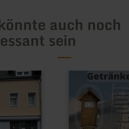
könnte auch noch
ressant sein
mehr
erfahren
zu:
Restaurant
in
der
Burgschänke
Aremberg