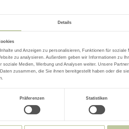
gszeiten
Details
le / Besonderheiten
Cookies
rien
nhalte und Anzeigen zu personalisieren, Funktionen für soziale
Website zu analysieren. Außerdem geben wir Informationen zu I
ngebot
r soziale Medien, Werbung und Analysen weiter. Unsere Partner
 Daten zusammen, die Sie ihnen bereitgestellt haben oder die s
n.
Impressionen
Präferenzen
Statistiken