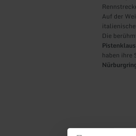
Rennstreck
Auf der Wei
italienisch
Die berühmt
Pistenklaus
haben ihre 
Nürburgrin