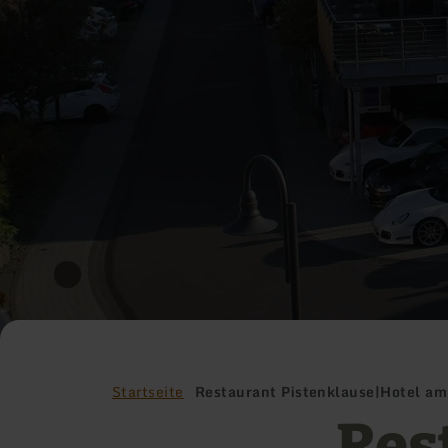
Startseite
Restaurant Pistenklause|Hotel am
Res