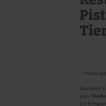
Pis
Tie
Heute geö
Genießen S
vom
"Heiße
Sie Entspan