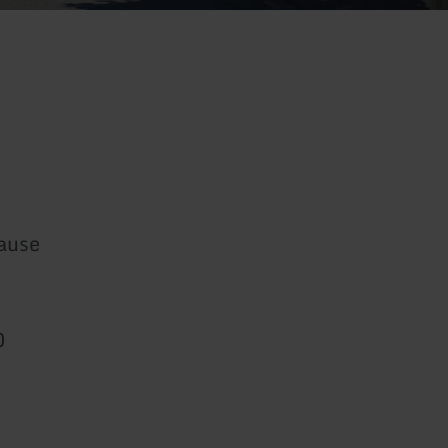
ause
0