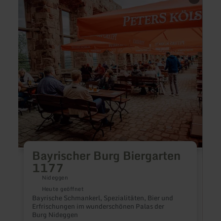
erfahren
erfah
zu:
zu:
Bayrischer
Gerol
Burg
-
Biergarten
Kiyo
1177
Sushi
&amp
Grill
Resta
Bayrischer Burg Biergarten
1177
Nideggen
Heute geöffnet
Bayrische Schmankerl, Spezialitäten, Bier und
Erfrischungen im wunderschönen Palas der
Burg Nideggen