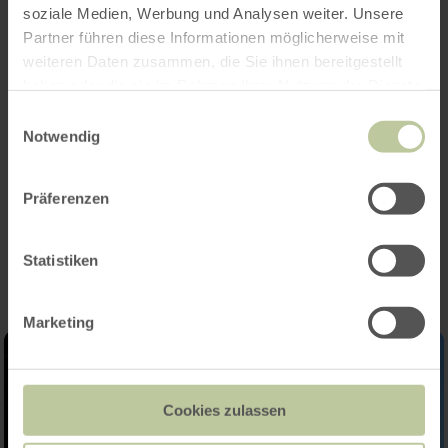
soziale Medien, Werbung und Analysen weiter. Unsere
Kenmerken / bijzonderheden
Partner führen diese Informationen möglicherweise mit
weiteren Daten zusammen, die Sie ihnen bereitgestellt
haben oder die sie im Rahmen Ihrer Nutzung der Dienste
Categorieën
gesammelt haben.
Einwilligungsauswahl
Aantal zitplaatsen
Notwendig
Präferenzen
Impressies
Statistiken
Marketing
Cookies zulassen