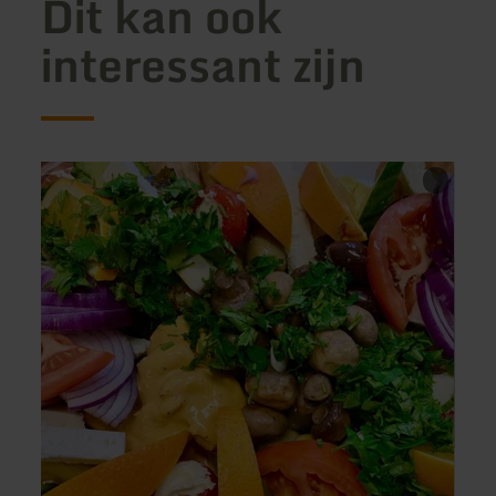
Dit kan ook
interessant zijn
meer
meer
informatie
inform
over:
over:
Lago
Gasth
Beach
Geim
Zülpich