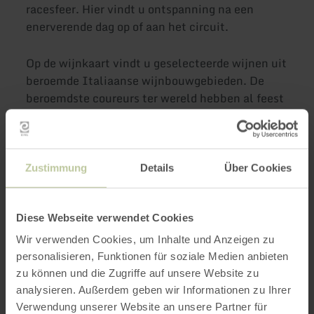
racesfeer. Hier vindt u ontspanning na een
enerverende dag op of aan het circuit.
Op de wijnkaart vindt u geselecteerde wijnen uit
beroemde Italiaanse wijnbouwgebieden. De
beroemdste coureurs ter wereld hebben al feest
gevierd in de Pistenklause. Niet alleen Niki
Lauda, Ayrton Senna of Mikka Häkkinen hebben
hun sporen nagelaten: De Pistenklause maakt
deel uit van de Nürburgring - cultus.
Zustimmung
Details
Über Cookies
Meer informatie
Diese Webseite verwendet Cookies
Wir verwenden Cookies, um Inhalte und Anzeigen zu
personalisieren, Funktionen für soziale Medien anbieten
zu können und die Zugriffe auf unsere Website zu
analysieren. Außerdem geben wir Informationen zu Ihrer
Openingstijden
Verwendung unserer Website an unsere Partner für