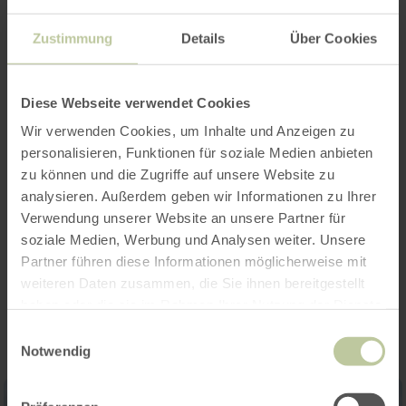
Weitere Infos
Zustimmung
Details
Über Cookies
Diese Webseite verwendet Cookies
Öffnungszeiten
Wir verwenden Cookies, um Inhalte und Anzeigen zu
personalisieren, Funktionen für soziale Medien anbieten
Merkmale / Besonderheiten
zu können und die Zugriffe auf unsere Website zu
analysieren. Außerdem geben wir Informationen zu Ihrer
Kategorien
Verwendung unserer Website an unsere Partner für
soziale Medien, Werbung und Analysen weiter. Unsere
Partner führen diese Informationen möglicherweise mit
Impressionen
weiteren Daten zusammen, die Sie ihnen bereitgestellt
haben oder die sie im Rahmen Ihrer Nutzung der Dienste
gesammelt haben.
Einwilligungsauswahl
Notwendig