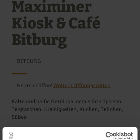
Maximiner
Kiosk & Café
Bitburg
BITBURG
Heute geöffnet
Weitere Öffnungszeiten
Kalte und heiße Getränke, gemischte Speisen,
Teigtaschen, Kleinigkeiten, Kuchen, Teilchen,
Süßes