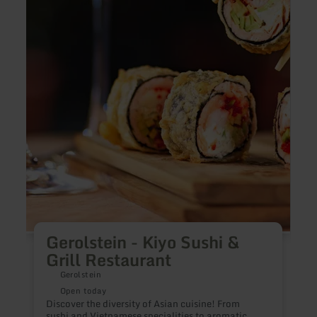
S
(
f
Gerolstein - Kiyo Sushi &
Grill Restaurant
Gerolstein
Open today
Discover the diversity of Asian cuisine! From
sushi and Vietnamese specialities to aromatic