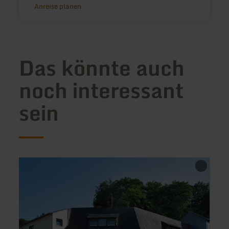
Anreise planen
Das könnte auch
noch interessant
sein
mehr
mehr
erfahren
erfah
zu:
zu:
Waldhotel
Gasth
Kurfürst
"Schr