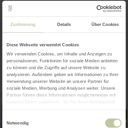
Öffnungszeiten
Zustimmung
Details
Über Cookies
Merkmale / Besonderheiten
Diese Webseite verwendet Cookies
Kategorien
Wir verwenden Cookies, um Inhalte und Anzeigen zu
personalisieren, Funktionen für soziale Medien anbieten
zu können und die Zugriffe auf unsere Website zu
Impressionen
analysieren. Außerdem geben wir Informationen zu Ihrer
Verwendung unserer Website an unsere Partner für
soziale Medien, Werbung und Analysen weiter. Unsere
Partner führen diese Informationen möglicherweise mit
weiteren Daten zusammen, die Sie ihnen bereitgestellt
haben oder die sie im Rahmen Ihrer Nutzung der Dienste
gesammelt haben.
Einwilligungsauswahl
Notwendig