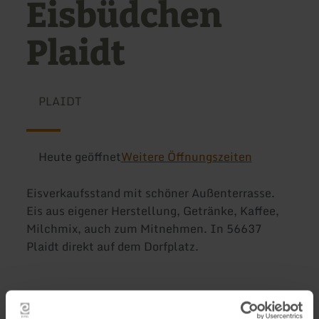
Eisbüdchen
Plaidt
PLAIDT
Heute geöffnet
Weitere Öffnungszeiten
Eisverkaufsstand mit schöner Außenterrasse.
Eis aus eigener Herstellung, Getränke, Kaffee,
Milchmix, auch zum Mitnehmen. In 56637
Plaidt direkt auf dem Dorfplatz.
Weitere Infos