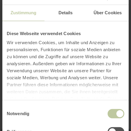
Zustimmung
Details
Über Cookies
Öffnungszeiten
Diese Webseite verwendet Cookies
Merkmale / Besonderheiten
Wir verwenden Cookies, um Inhalte und Anzeigen zu
personalisieren, Funktionen für soziale Medien anbieten
Kategorien
zu können und die Zugriffe auf unsere Website zu
analysieren. Außerdem geben wir Informationen zu Ihrer
Verwendung unserer Website an unsere Partner für
Platzangebot
soziale Medien, Werbung und Analysen weiter. Unsere
Partner führen diese Informationen möglicherweise mit
weiteren Daten zusammen, die Sie ihnen bereitgestellt
Impressionen
haben oder die sie im Rahmen Ihrer Nutzung der Dienste
gesammelt haben.
Einwilligungsauswahl
Notwendig