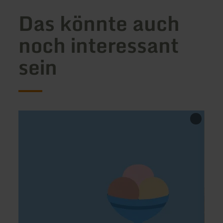
Das könnte auch
noch interessant
sein
mehr
mehr
erfahren
erfah
zu:
zu:
Eiscafé
McDo
Calchera