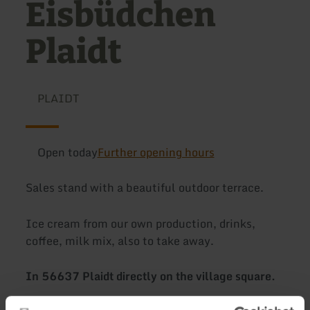
Eisbüdchen
Plaidt
PLAIDT
Open today
Further opening hours
Sales stand with a beautiful outdoor terrace.
Ice cream from our own production, drinks,
coffee, milk mix, also to take away.
In 56637 Plaidt directly on the village square.