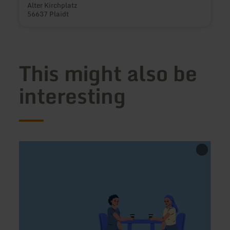
Alter Kirchplatz
56637 Plaidt
This might also be
interesting
learn
learn
more
more
about:
about
EL
Aliba
RANCHO
Döner