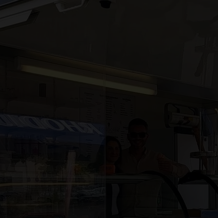
Ga naar de hoofdinhoud
Ga naar de zoekfunctie
Ga naar de hoofdnaviga
Ga naar de voettekst