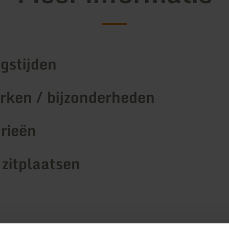
gstijden
ken / bijzonderheden
rieën
 zitplaatsen