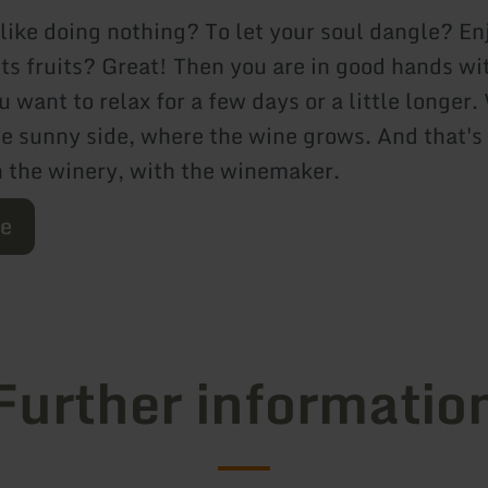
 like doing nothing? To let your soul dangle? En
its fruits? Great! Then you are in good hands wi
u want to relax for a few days or a little longer.
the sunny side, where the wine grows. And that'
on the winery, with the winemaker.
re
Further informatio