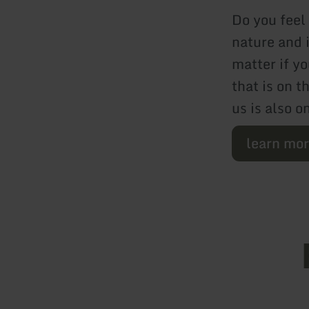
Do you feel
nature and 
matter if yo
that is on 
us is also 
learn mo