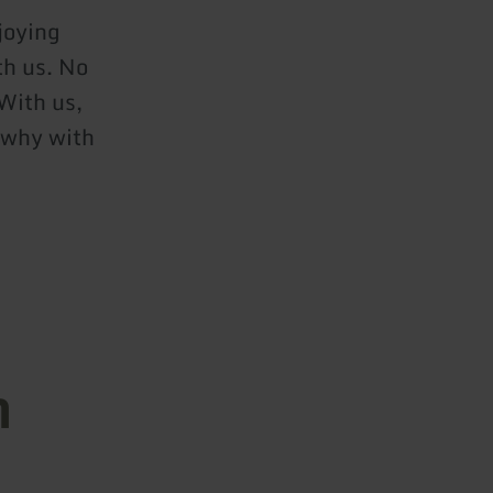
joying
th us. No
 With us,
s why with
n