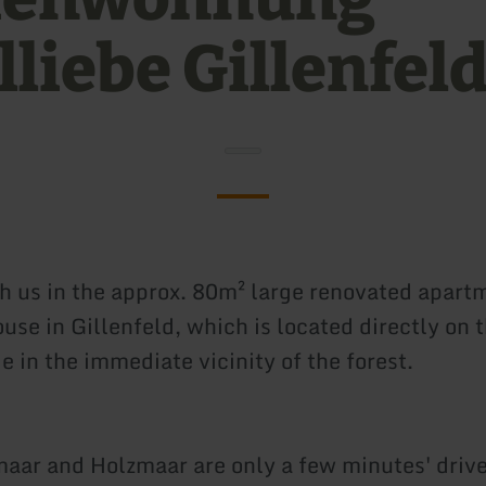
lliebe Gillenfel
th us in the approx. 80m² large renovated apart
se in Gillenfeld, which is located directly on t
ge in the immediate vicinity of the forest.
aar and Holzmaar are only a few minutes' driv