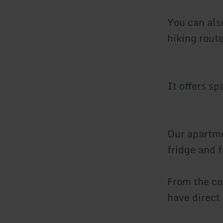
You can als
hiking route
It offers sp
Our apartme
fridge and 
From the co
have direct 