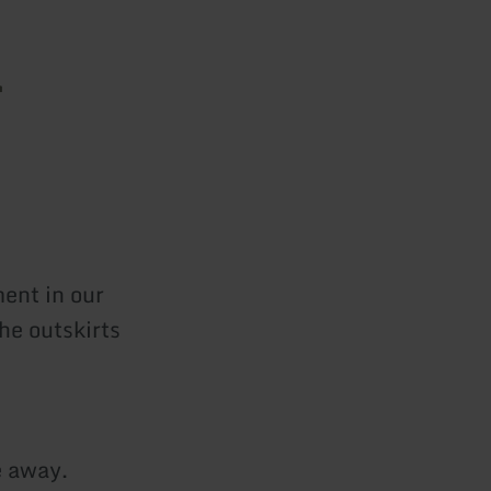
d
ment in our
he outskirts
e away.