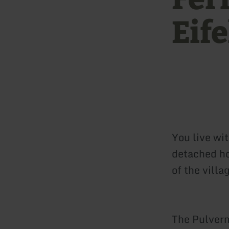
Eife
You live wi
detached hou
of the villa
The Pulverm