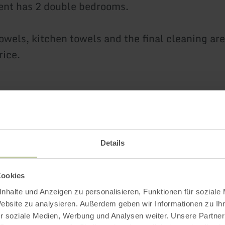
ent has 2 double bedrooms.
owels, kitchen towels and the final cleaning are
rice.
Further informatio
Details
Cookies
es
nhalte und Anzeigen zu personalisieren, Funktionen für soziale
Website zu analysieren. Außerdem geben wir Informationen zu I
r soziale Medien, Werbung und Analysen weiter. Unsere Partner