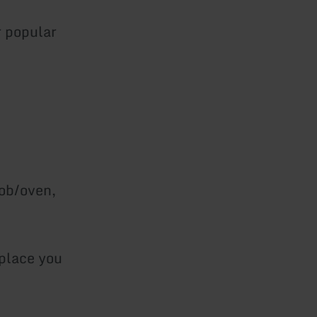
r popular
hob/oven,
eplace you