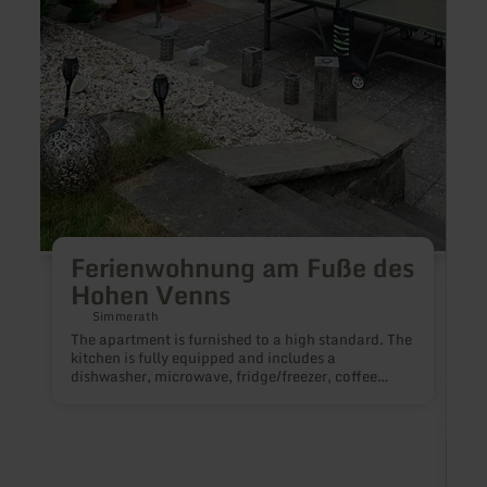
Ferienwohnung am Fuße des
Hohen Venns
Simmerath
The apartment is furnished to a high standard. The
kitchen is fully equipped and includes a
dishwasher, microwave, fridge/freezer, coffee
machine, citrus juicer and kitchen blender. A crib
and high chair can be provided on request, and
most of the windows can be darkened with an
electric blind. The terrace at the back belongs to
the apartment. There is a covered and cozy seating