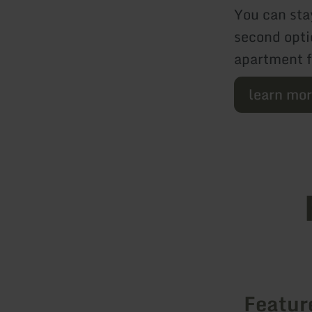
You can stay
second opti
apartment f
learn mo
Featur