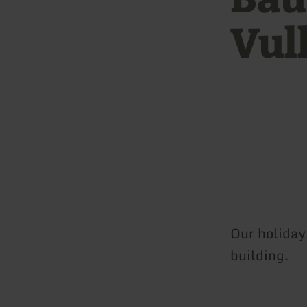
Vul
Our holiday
building.