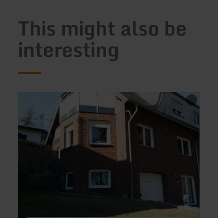
This might also be
interesting
learn
learn
more
more
about:
about
Gästehaus
Ferie
Savo
Hof-
Schli