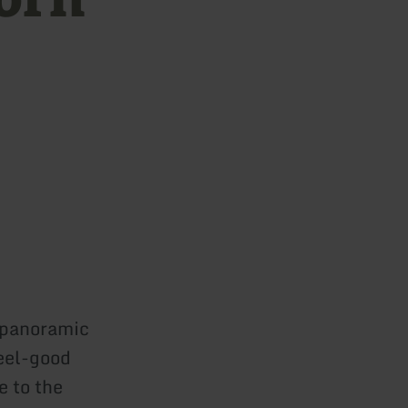
 panoramic
feel-good
e to the