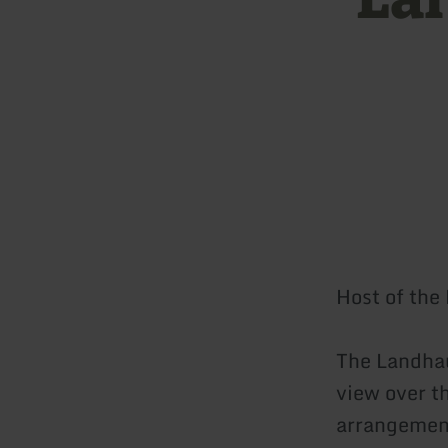
Host of the
The Landhau
view over th
arrangement