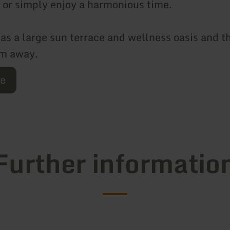
 or simply enjoy a harmonious time.
as a large sun terrace and wellness oasis and th
 m away.
re
Further informatio