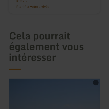
E-mail
Planifier votre arrivée
Cela pourrait
également vous
intéresser
en
en
savoir
savoir
plus
plus
sur
sur
:
:
Testhotel
Ferie
"XL"_Eifel
Siebe