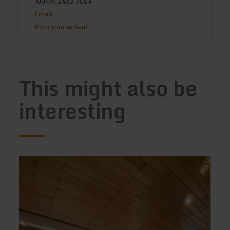
(0049) 2482 7084
Email
Plan your arrival
This might also be
interesting
learn
learn
more
more
about:
about
Kanino
Gäste
Esser