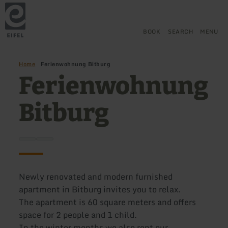
Back
Skip to main content
Skip to search
Skip to main navigation
Skip to footer
to
home
page
BOOK
SEARCH
MENU
Home
Ferienwohnung Bitburg
Ferienwohnung
Bitburg
Newly renovated and modern furnished
apartment in Bitburg invites you to relax.
The apartment is 60 square meters and offers
space for 2 people and 1 child.
In the winter months we also rent our