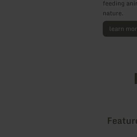
feeding ani
nature.
learn mo
Featur