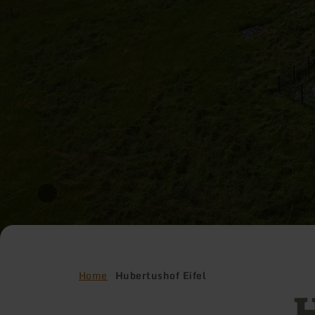
Home
Hubertushof Eifel
H