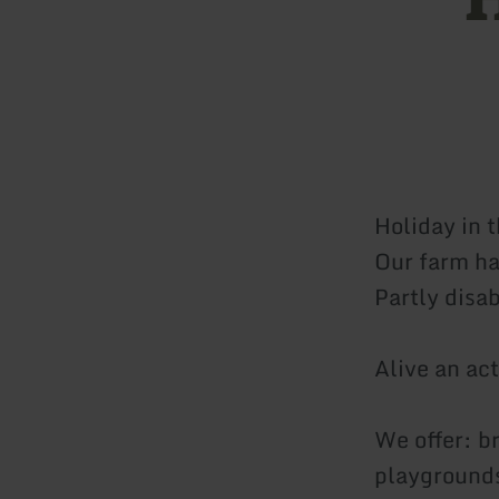
Holiday in t
Our farm has
Partly disab
Alive an act
We offer: b
playgrounds