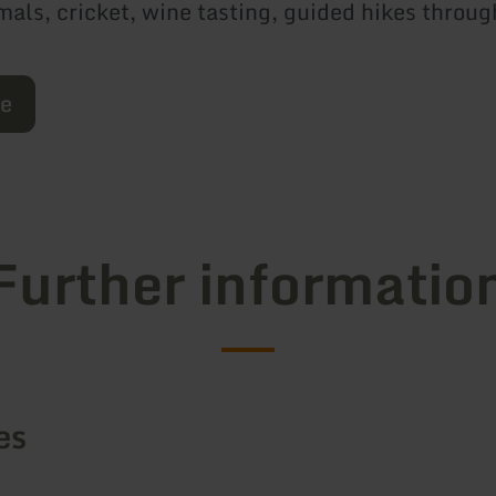
mals, cricket, wine tasting, guided hikes throug
re
Further informatio
es