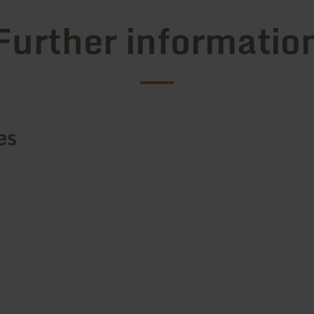
Further informatio
es