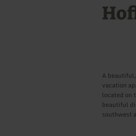
Hof
A beautiful
vacation ap
located on t
beautiful d
southwest a