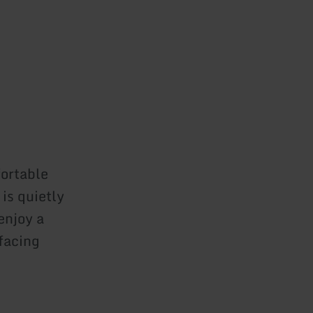
fortable
is quietly
enjoy a
 facing