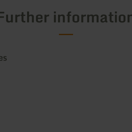
Further informatio
es