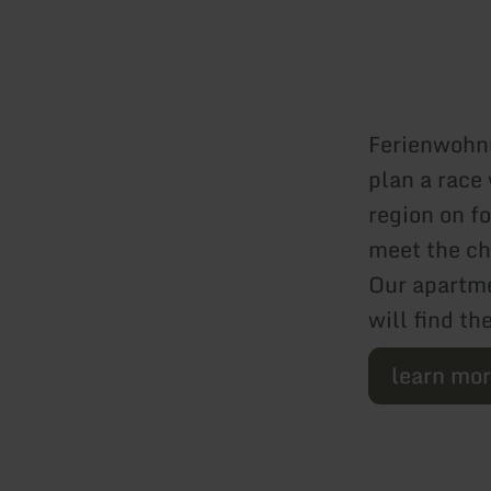
Ferienwohnu
plan a race
region on fo
meet the ch
Our apartme
will find th
learn mo