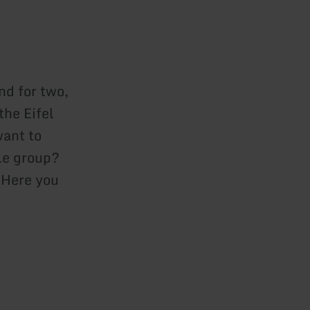
d for two,
the Eifel
want to
le group?
. Here you