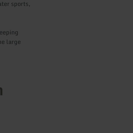
ter sports,
leeping
he large
n