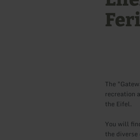
Fer
The "Gatewa
recreation a
the Eifel.
You will fin
the diverse 