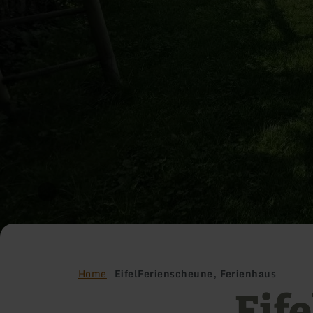
Home
EifelFerienscheune, Ferienhaus
Eif