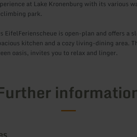
xperience at Lake Kronenburg with its various wa
 climbing park.
s EifelFerienscheue is open-plan and offers a s
pacious kitchen and a cozy living-dining area. T
een oasis, invites you to relax and linger.
Further informatio
es