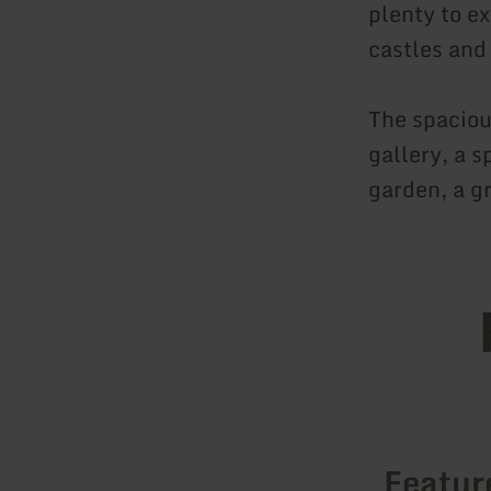
plenty to e
castles and
The spaciou
gallery, a s
garden, a gr
Featur