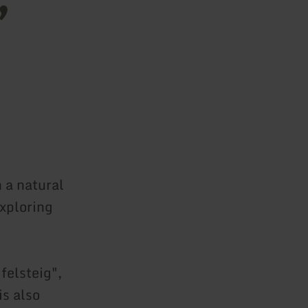
 a natural
exploring
felsteig",
is also