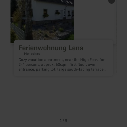
more
more
about:
about
Ferienwohnung
Altes
Lena
Direk
der
Seide
Ferienwohnung Lena
Monschau
Cozy vacation apartment, near the High Fens, for
2-4 persons, approx. 60sqm, first floor, own
entrance, parking lot, large south-facing terrace,
bedroom with double bed, living room with large
sofa bed, separate kitchen, fully equipped. Non-
smoking. Near Ravel cycle path and Eifelsteig.
Pets on request.
T
t
b
k
t
s
1
/
5
o