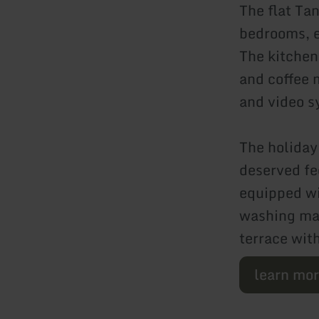
The flat Ta
bedrooms, e
The kitchen
and coffee 
and video s
The holiday 
deserved fe
equipped wi
washing mac
terrace with
learn mo