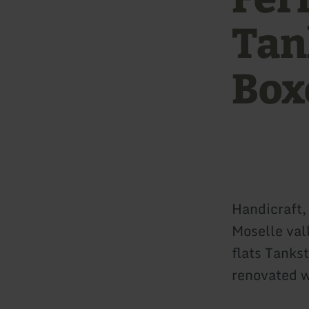
Tan
Box
Handicraft,
Moselle val
flats Tanks
renovated w