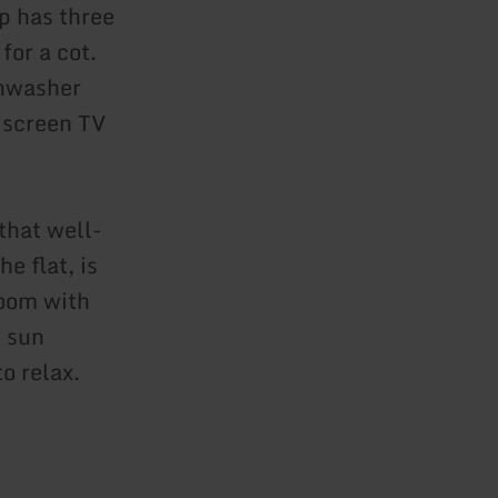
p has three
for a cot.
shwasher
t screen TV
that well-
e flat, is
room with
e sun
to relax.