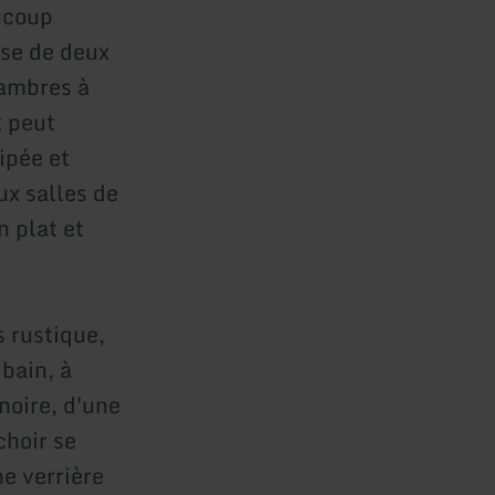
ucoup
se de deux
hambres à
t peut
ipée et
ux salles de
n plat et
 rustique,
bain, à
noire, d'une
choir se
ne verrière