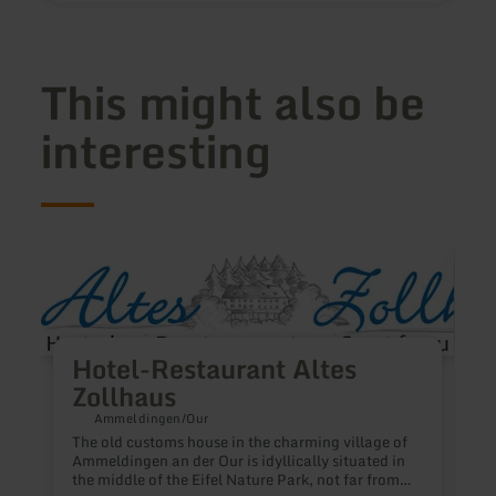
This might also be
interesting
learn
learn
more
more
about:
about
Hotel-
Ferie
Restaurant
Buks
Altes
Hotel-Restaurant Altes
Zollhaus
Zollhaus
Ammeldingen/Our
The old customs house in the charming village of
Ammeldingen an der Our is idyllically situated in
the middle of the Eifel Nature Park, not far from