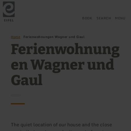
Back
Skip to main content
Skip to search
Skip to main navigation
Skip to footer
to
home
page
BOOK
SEARCH
MENU
Home
Ferienwohnungen Wagner und Gaul
Ferienwohnung
en Wagner und
Gaul
The quiet location of our house and the close