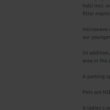
hob) incl. 
filter machi
microwave an
our younger
In addition,
area in the 
A parking sp
Pets are NO
A ladies s.w