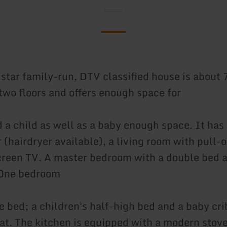
-star family-run, DTV classified house is about
 two floors and offers enough space for
d a child as well as a baby enough space. It ha
 (hairdryer available), a living room with pull-
screen TV. A master bedroom with a double bed a
 One bedroom
e bed; a children's half-high bed and a baby cri
t. The kitchen is equipped with a modern stov