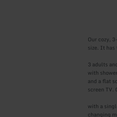
Our cozy, 3
size. It has
3 adults an
with shower
and a flat 
screen TV.
with a singl
changing ma