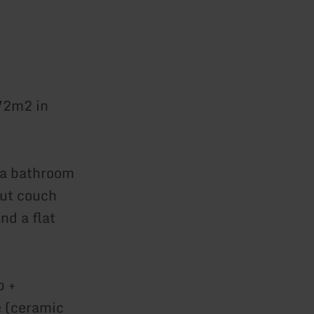
 72m2 in
s a bathroom
out couch
nd a flat
b +
e (ceramic