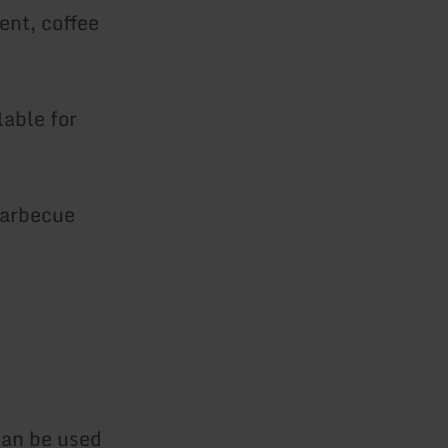
ent, coffee
lable for
 barbecue
can be used