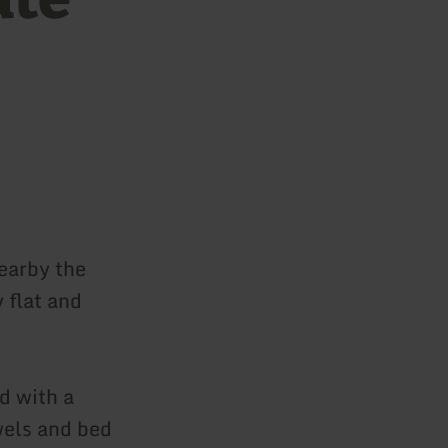
earby the
 flat and
d with a
wels and bed