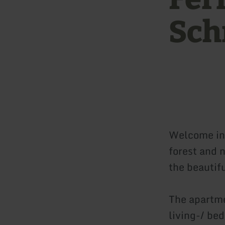
Sch
Welcome in 
forest and n
the beautifu
The apartme
living-/ be