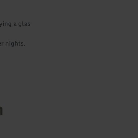
ying a glas
er nights.
n