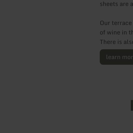
sheets are a
Our terrace
of wine in 
There is al
learn mo