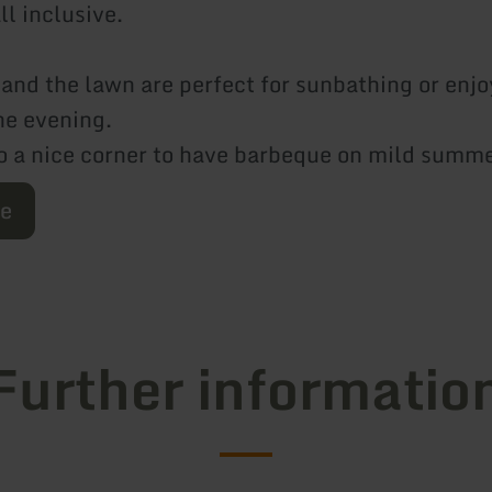
ll inclusive.
 and the lawn are perfect for sunbathing or enjo
the evening.
so a nice corner to have barbeque on mild summ
re
Further informatio