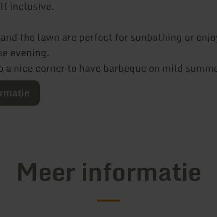
ll inclusive.
 and the lawn are perfect for sunbathing or enjo
the evening.
so a nice corner to have barbeque on mild summ
ormatie
Meer informatie