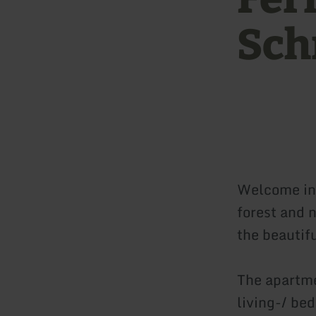
Sch
Welcome in 
forest and n
the beautifu
The apartme
living-/ be