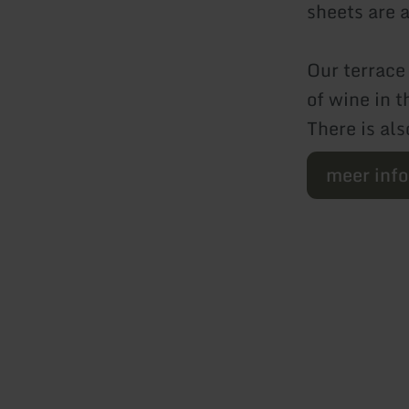
sheets are a
Our terrace
of wine in 
There is al
meer inf