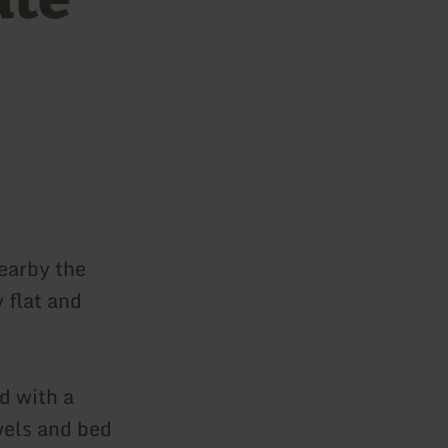
earby the
 flat and
d with a
wels and bed