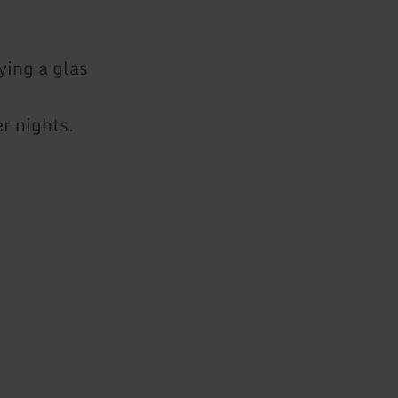
ying a glas
er nights.