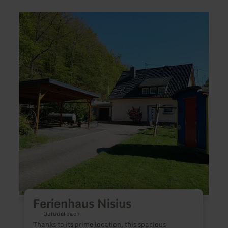
learn
learn
more
more
about:
about
Ferienhaus
Prümt
Nisius
Camp
Oberw
S
P
e
e
l
Ferienhaus Nisius
o
W
Quiddelbach
o
Thanks to its prime location, this spacious
c