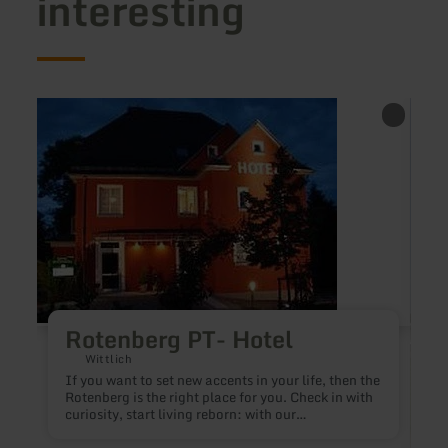
interesting
learn
learn
more
more
about:
about
Rotenberg
DES
PT-
Hotel
Rotenberg PT- Hotel
Wittlich
If you want to set new accents in your life, then the
Rotenberg is the right place for you. Check in with
curiosity, start living reborn: with our
extraordinary hotel and training concept, we offer