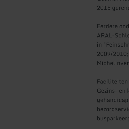
2015 geren
Eerdere on
ARAL-Schle
in "Feinsch
2009/2010;
Michelinve
Faciliteiten
Gezins- en 
gehandicapt
bezorgservi
busparkeer