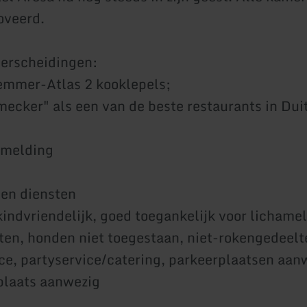
oveerd.
derscheidingen:
mmer-Atlas 2 kooklepels;
mecker" als een van de beste restaurants in Dui
rmelding
 en diensten
kindvriendelijk, goed toegankelijk voor lichamel
en, honden niet toegestaan, niet-rokengedeelte
ce, partyservice/catering, parkeerplaatsen aan
plaats aanwezig