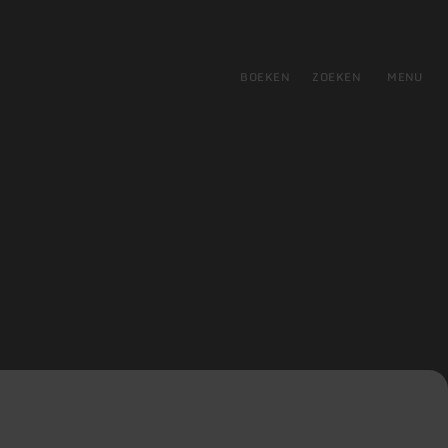
tie
BOEKEN
ZOEKEN
MENU