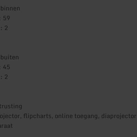
 binnen
: 59
: 2
 buiten
: 45
: 2
trusting
jector, flipcharts, online toegang, diaprojector
araat