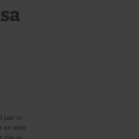
osa
 jaar in
 en leidt
 zijn in