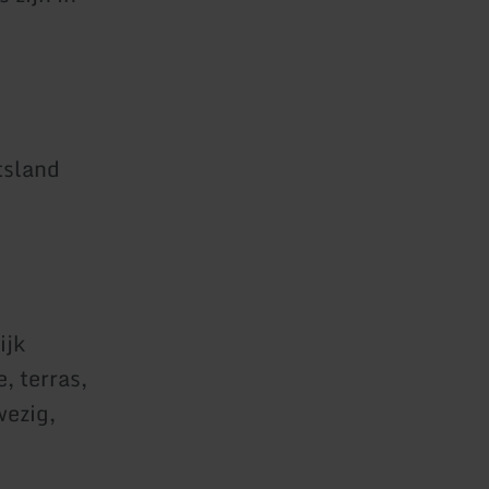
tsland
ijk
, terras,
wezig,