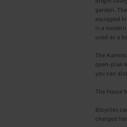
bright livi
garden. The
equipped ki
is a modern
used as a be
The Kamins
open-plan k
you can als
The house ha
Bicycles ca
charged her