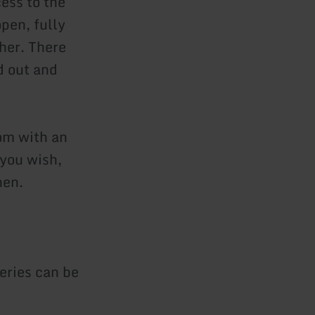
ess to the
pen, fully
her. There
d out and
om with an
you wish,
hen.
eries can be