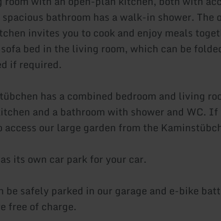
ng room with an open-plan kitchen, both with acc
 spacious bathroom has a walk-in shower. The o
tchen invites you to cook and enjoy meals toget
 sofa bed in the living room, which can be folde
d if required.
tübchen has a combined bedroom and living ro
itchen and a bathroom with shower and WC. If 
o access our large garden from the Kaminstübc
s its own car park for your car.
n be safely parked in our garage and e-bike batt
e free of charge.