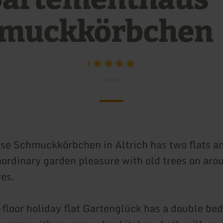
muckkörbchen
F
use Schmuckkörbchen in Altrich has two flats an
aordinary garden pleasure with old trees on ar
es.
floor holiday flat Gartenglück has a double be