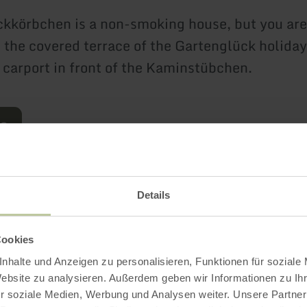
kkörbchen is a non-smoking house, but you ar
 the covered terrace of the Gartenglück holiday 
 carport in front of the Kaminstübchen.
re
Details
Cookies
nhalte und Anzeigen zu personalisieren, Funktionen für soziale
Website zu analysieren. Außerdem geben wir Informationen zu I
r soziale Medien, Werbung und Analysen weiter. Unsere Partner