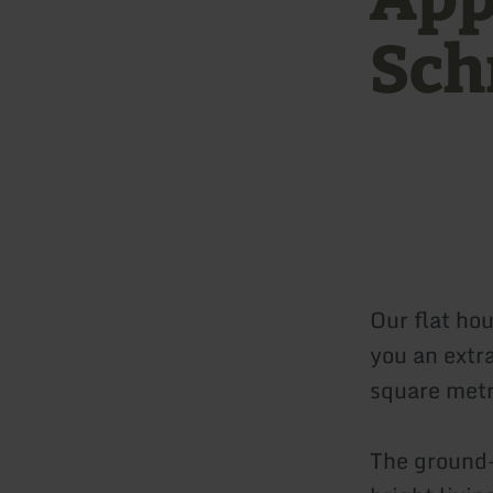
Sch
Our flat ho
you an extr
square metr
The ground-