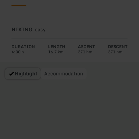
Type
Difficulty:
HIKING
-
easy
of
tour:
DURATION
LENGTH
ASCENT
DESCENT
4:30 h
16.7 km
371 hm
371 hm
Highlight
Accommodation