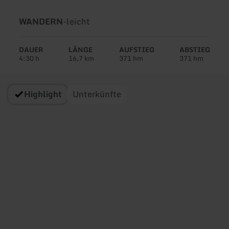
Art
Schwierigkeit:
WANDERN
-
leicht
der
Tour:
DAUER
LÄNGE
AUFSTIEG
ABSTIEG
4:30 h
16,7 km
371 hm
371 hm
Highlight
Unterkünfte