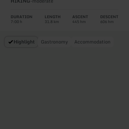
Type
Difficulty:
HIKING
-
moderate
of
tour:
DURATION
LENGTH
ASCENT
DESCENT
7:00 h
31.8 km
445 hm
606 hm
Highlight
Gastronomy
Accommodation