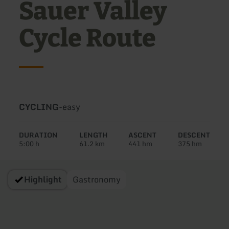
Sauer Valley
Cycle Route
Type
Difficulty:
CYCLING
-
easy
of
tour:
DURATION
LENGTH
ASCENT
DESCENT
5:00 h
61.2 km
441 hm
375 hm
Highlight
Gastronomy