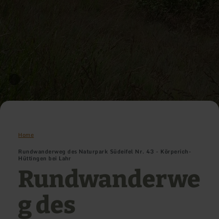
Home
Rundwanderweg des Naturpark Südeifel Nr. 43 - Körperich-
Hüttingen bei Lahr
Rundwanderwe
g des