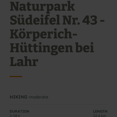
Naturpark
Südeifel Nr. 43 -
Körperich-
Hüttingen bei
Lahr
Type
Difficulty:
HIKING
-
moderate
of
tour:
DURATION
LENGTH
2:58 h
12.4 km